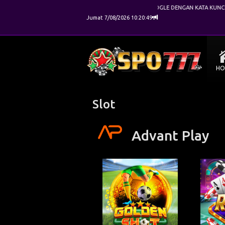
SEARCH DI GOOGLE DENGAN KATA KUNCI SPO777 DAN
Jumat 7/08/2026 10:20:51
HO
Slot
Advant Play