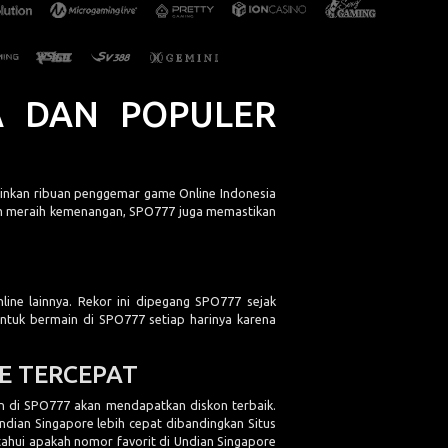
ntal
Firefly Hunter
A DAN POPULER
inkan ribuan penggemar game Online Indonesia
am meraih kemenangan, SPO777 juga memastikan
inal
Bunny to the Moon
line lainnya. Rekor ini dipegang SPO777 sejak
untuk bermain di SPO777 setiap harinya karena
E TERCEPAT
n di
SPO777
akan mendapatkan diskon terbaik.
Undian Singapore
lebih cepat dibandingkan Situs
tahui apakah nomor favorit di Undian Singapore