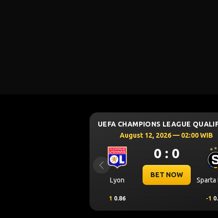
BlackJack21
Bi
Piggy Bank Gold 2
UEFA CHAMPIONS LEAGUE QUALIF
August 11, 2026 — 22:59 WIB
0 : 0
Previous
BET NOW
Union 
Bodo Glimt
Gill
0.75
0.82
-0.75