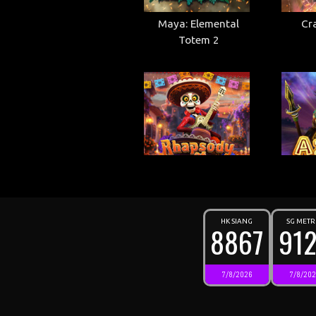
Maya: Elemental
Cr
Totem 2
Rhapsody of Muertos
Azte
HK SIANG
SG MET
8867
91
7/8/2026
7/8/20