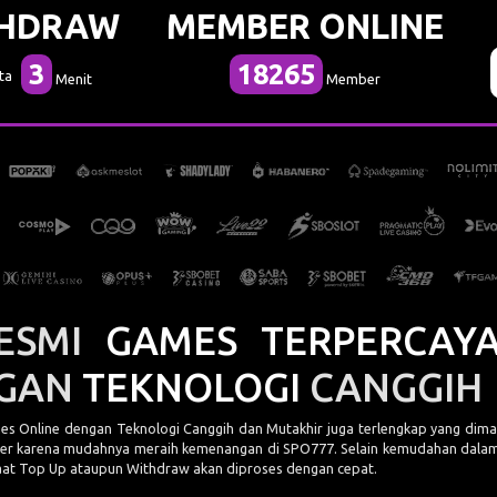
THDRAW
MEMBER ONLINE
3
18265
ta
Menit
Member
RESMI
GAMES TERPERCAY
NGAN
TEKNOLOGI
CANGGIH
s Online dengan Teknologi Canggih dan Mutakhir juga terlengkap yang dima
puler karena mudahnya meraih kemenangan di SPO777. Selain kemudahan dal
aat Top Up ataupun Withdraw akan diproses dengan cepat.