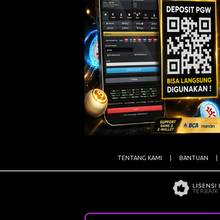
TENTANG KAMI
|
BANTUAN
|