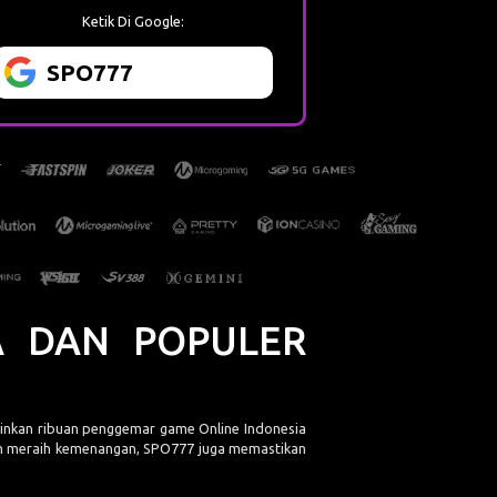
Ketik Di Google:
SPO777
A DAN POPULER
inkan ribuan penggemar game Online Indonesia
am meraih kemenangan, SPO777 juga memastikan