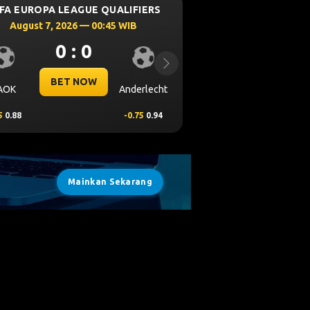
FA EUROPA LEAGUE QUALIFIERS
August 7, 2026 — 00:00 WIB
0 : 0
Next
BET NOW
 Bull
Pafos FC
zburg
0.85
-1
0.97
Mainkan Sekarang