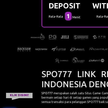
DEPOSIT
WI
1
Rata-Rata
Rata-Ra
Menit
SPO777 LINK 
INDONESIA DE
KLIK DISINI!
SPO777
merupakan salah satu Situs Game Game
bermain setiap hari di setiap games yang po
semua transaksi para pelanggan SPO777 baik s